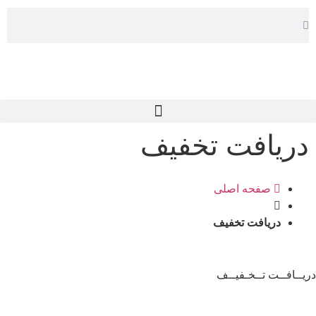
دریافت تخفیف
صفحه اصلی
دریافت تخفیف
دریــافــت تــخـفیــف