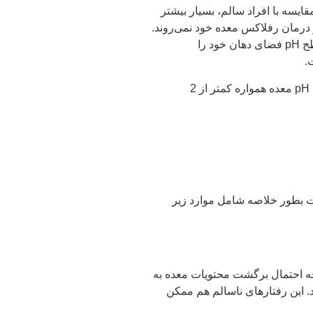
هی هستند که در مقایسه با افراد سالم، بسیار بیشتر
و درمان رفلاکس معده خود نمی‌روند.
بنابراین، به کسانیکه رفلاکس دارند و یا در دندان‌های خود شواهدی از فرسایش را مشاهده می‌کنند، توصیه می‌شود که از طریق آزمایش، سطح pH فضای دهان خود را
توجه داشته باشید که دندان‌ها در شرایط pH=<5.5 (یعنی pH مساوی یا کمتر از 5/5)، شروع به فرسایش می‌نمایند. این در حالیست که سطح pH معده همواره کمتر از 2
ات بطور خلاصه شامل موارد زیر
 احتمال برگشت محتویات معده به
. این رفتارهای ناسالم هم ممکن