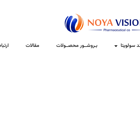
ند سولویتا
بـروشــور محصــولات
مقالات
ارتباط