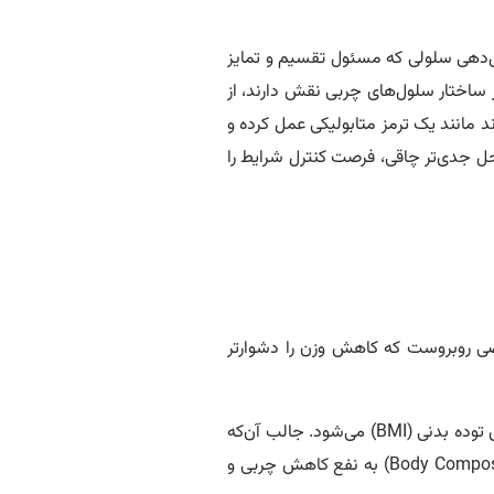
ل‌دهی سلولی که مسئول تقسیم و تمایز
 ساختار سلول‌های چربی نقش دارند، از
د مانند یک ترمز متابولیکی عمل کرده و
احل جدی‌تر چاقی، فرصت کنترل شرایط را
اصی روبروست که کاهش وزن را دشوارتر
مطالعات بالینی نشان داده‌اند که مصرف منظم مکمل کورکومین در کنار رژیم غذایی، باعث کاهش معنادار در اندازه دور کمر، دور باسن و شاخص توده بدنی (BMI) می‌شود. جالب آن‌که
این اثر حتی در افرادی که وزن کاهش‌یافته‌ چندانی نداشتند نیز مشاهده شده؛ یعنی حتی اگر عدد ترازو چندان تغییری نکند، ترکیب بدن (Body Composition) به نفع کاهش چربی و