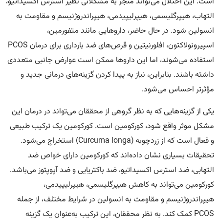
است. این اختلال می‌تواند منجر به مشکلاتی نظیر استرس اکسیداتیو،
التهاب، هیپرگلیسمی، هیپرلیپیدمی، هیپراندروژنیسم و مقاومت به
انسولین شود. در حال حاضر، داروهایی مانند متفورمین،
اسپیرونولاکتون، افلورنیتین و قرص‌های ضد بارداری برای درمان PCOS
استفاده می‌شوند، اما این داروها ممکن است عوارض جانبی متعددی
داشته باشند. بنابراین، نیاز به پیدا کردن گزینه‌های درمانی جدید و
مؤثرتر احساس می‌شود.
یکی از گزینه‌هایی که به نظر گروهی از محققان می‌تواند در درمان این
مشکل موثر واقع شود، کورکومین است. کورکومین یک ترکیب طبیعی
و فعال است که از زردچوبه (Curcuma longa) استخراج می‌شود.
تحقیقات بسیاری نشان داده‌اند که کورکومین دارای خواص ضد
التهابی، ضد استرس اکسیداتیو، ضد باکتریایی و ضد آپوپتوز می‌باشد.
کورکومین می‌تواند به کاهش هیپرگلیسمی، هیپرلیپیدمی،
هیپراندروژنیسم و مقاومت به انسولین در شرایط مختلف، از جمله
PCOS کمک کند. به نظر محققان، این ترکیب به‌عنوان یک گزینه